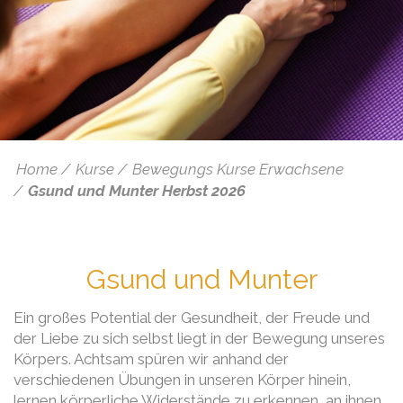
Home
Kurse
Bewegungs Kurse Erwachsene
Gsund und Munter Herbst 2026
Gsund und Munter
Ein großes Potential der Gesundheit, der Freude und
der Liebe zu sich selbst liegt in der Bewegung unseres
Körpers. Achtsam spüren wir anhand der
verschiedenen Übungen in unseren Körper hinein,
lernen körperliche Widerstände zu erkennen, an ihnen