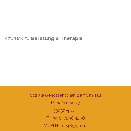
< zurück zu
Beratung & Therapie
Soziale Genossenschaft Zentrum Tau
Pillhofstraße 37
39057 Eppan
T + 39 0471 96 41 78
MwSt.Nr.: 02485790212