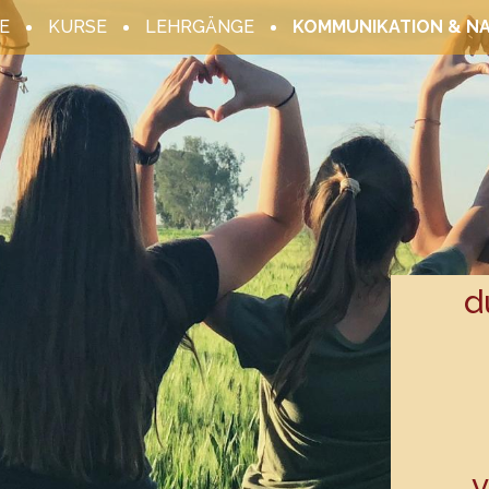
E
KURSE
LEHRGÄNGE
KOMMUNIKATION & N
d
v