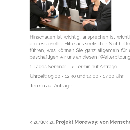
Hinschauen ist wichtig, ansprechen ist wich
professioneller Hilfe aus seelischer Not hel
führen, was können Sie ganz allgemein für 
beschäftigen wir uns an diesem Weiterbildung
1 Tages Seminar --> Termin auf Anfrage
Uhrzeit: 09:00 - 12:30 und 14:00 - 17:00 Uhr
Termin auf Anfrage
< zurück zu
Projekt Moreway: von Mensch