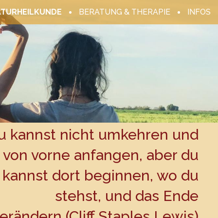
ATURHEILKUNDE
BERATUNG & THERAPIE
INFOS
u kannst nicht umkehren und
von vorne anfangen, aber du
kannst dort beginnen, wo du
stehst, und das Ende
erändern (Cliff Staples Lewis)