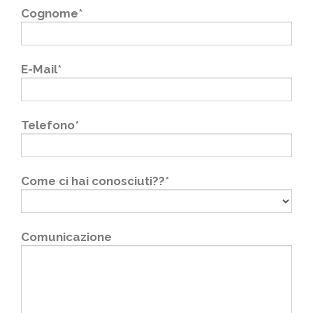
Cognome*
E-Mail*
Telefono*
Come ci hai conosciuti??*
Comunicazione