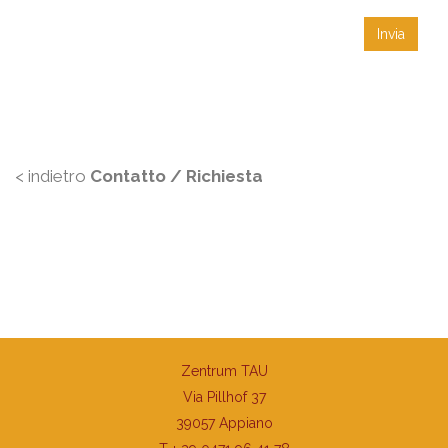
Invia
< indietro
Contatto / Richiesta
Zentrum TAU
Via Pillhof 37
39057 Appiano